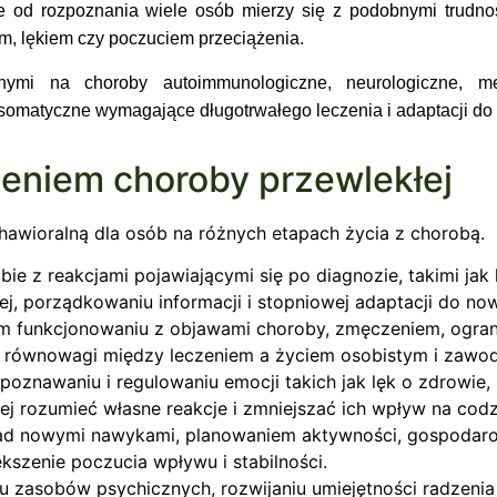
nie od rozpoznania wiele osób mierzy się z podobnymi trudn
, lękiem czy poczuciem przeciążenia.
ymi na choroby autoimmunologiczne, neurologiczne, meta
 somatyczne wymagające długotrwałego leczenia i adaptacji do
eniem choroby przewlekłej
hawioralną dla osób na różnych etapach życia z chorobą.
ie z reakcjami pojawiającymi się po diagnozie, takimi jak 
ej, porządkowaniu informacji i stopniowej adaptacji do now
m funkcjonowaniu z objawami choroby, zmęczeniem, ogran
m równowagi między leczeniem a życiem osobistym i zaw
oznawaniu i regulowaniu emocji takich jak lęk o zdrowie, s
iej rozumieć własne reakcje i zmniejszać ich wpływ na codz
nad nowymi nawykami, planowaniem aktywności, gospodar
kszenie poczucia wpływu i stabilności.
u zasobów psychicznych, rozwijaniu umiejętności radzenia