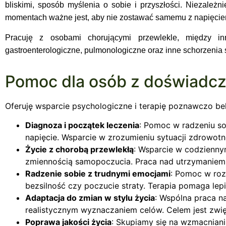
bliskimi, sposób myślenia o sobie i przyszłości. Niezależ
momentach ważne jest, aby nie zostawać samemu z napięciem
Pracuję z osobami chorującymi przewlekle, między inn
gastroenterologiczne, pulmonologiczne oraz inne schorzenia
Pomoc dla osób z doświadcz
Oferuję wsparcie psychologiczne i terapię poznawczo be
Diagnoza i początek leczenia
: Pomoc w radzeniu sob
napięcie. Wsparcie w zrozumieniu sytuacji zdrowotn
Życie z chorobą przewlekłą
: Wsparcie w codzienny
zmiennością samopoczucia. Praca nad utrzymanie
Radzenie sobie z trudnymi emocjami
: Pomoc w rozp
bezsilność czy poczucie straty. Terapia pomaga lep
Adaptacja do zmian w stylu życia
: Wspólna praca 
realistycznym wyznaczaniem celów. Celem jest zwię
Poprawa jakości życia
: Skupiamy się na wzmacniani