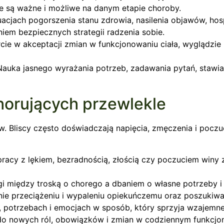
re są ważne i możliwe na danym etapie choroby.
acjach pogorszenia stanu zdrowia, nasilenia objawów, hosp
niem bezpiecznych strategii radzenia sobie.
cie w akceptacji zmian w funkcjonowaniu ciała, wyglądzie 
Nauka jasnego wyrażania potrzeb, zadawania pytań, stawia
chorujących przewlekle
. Bliscy często doświadczają napięcia, zmęczenia i poczu
pracy z lękiem, bezradnością, złością czy poczuciem winy 
 między troską o chorego a dbaniem o własne potrzeby i 
anie przeciążeniu i wypaleniu opiekuńczemu oraz poszukiw
, potrzebach i emocjach w sposób, który sprzyja wzajemn
do nowych ról, obowiązków i zmian w codziennym funkcjo