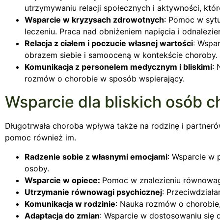
utrzymywaniu relacji społecznych i aktywności, któ
Wsparcie w kryzysach zdrowotnych
: Pomoc w sytu
leczeniu. Praca nad obniżeniem napięcia i odnalezie
Relacja z ciałem i poczucie własnej wartości
: Wspar
obrazem siebie i samooceną w kontekście choroby.
Komunikacja z personelem medycznym i bliskimi
: 
rozmów o chorobie w sposób wspierający.
Wsparcie dla bliskich osób 
Długotrwała choroba wpływa także na rodzinę i partnerów
pomoc również im.
Radzenie sobie z własnymi emocjami
: Wsparcie w 
osoby.
Wsparcie w opiece:
Pomoc w znalezieniu równowagi
Utrzymanie równowagi psychicznej
: Przeciwdział
Komunikacja w rodzinie
: Nauka rozmów o chorobie
Adaptacja do zmian
: Wsparcie w dostosowaniu się 