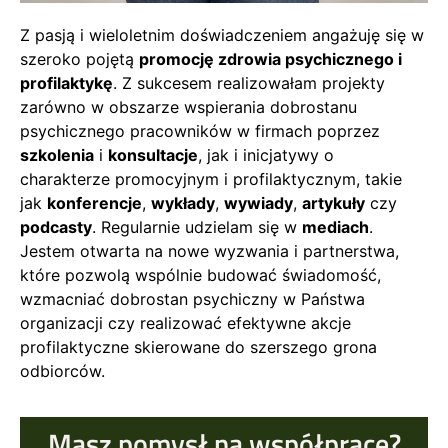
Z pasją i wieloletnim doświadczeniem angażuję się w
szeroko pojętą
promocję zdrowia psychicznego i
profilaktykę
. Z sukcesem realizowałam projekty
zarówno w obszarze wspierania dobrostanu
psychicznego pracowników w firmach poprzez
szkolenia
i
konsultacje
, jak i inicjatywy o
charakterze promocyjnym i profilaktycznym, takie
jak
konferencje
,
wykłady
,
wywiady
,
artykuły
czy
podcasty
. Regularnie udzielam się w
mediach
.
Jestem otwarta na nowe wyzwania i partnerstwa,
które pozwolą wspólnie budować świadomość,
wzmacniać dobrostan psychiczny w Państwa
organizacji czy realizować efektywne akcje
profilaktyczne skierowane do szerszego grona
odbiorców.
Masz pomysł na współpracę?